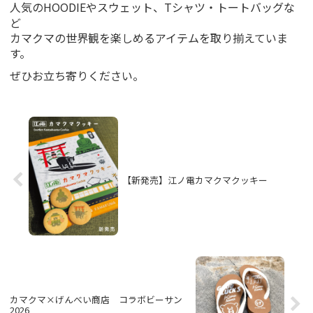
を
を
を
人気のHOODIEやスウェット、Tシャツ・トートバッグな
Facebook
Twitter
Instagram
ど
で
で
で
表
表
表
カマクマの世界観を楽しめるアイテムを取り揃えていま
示
示
示
す。
ぜひお立ち寄りください。
【新発売】江ノ電カマクマクッキー
カマクマ×げんべい商店 コラボビーサン
2026