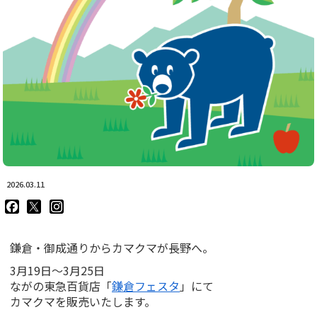
2026.03.11
goodluckskamakuma
GL_kamakuma
goodlucks_kamakuma
さ
さ
さ
ん
ん
ん
の
の
の
鎌倉・御成通りからカマクマが長野へ。
プ
プ
プ
ロ
ロ
ロ
3月19日〜3月25日
フ
フ
フ
ィ
ィ
ィ
ながの東急百貨店「
鎌倉フェスタ
」にて
ー
ー
ー
カマクマを販売いたします。
ル
ル
ル