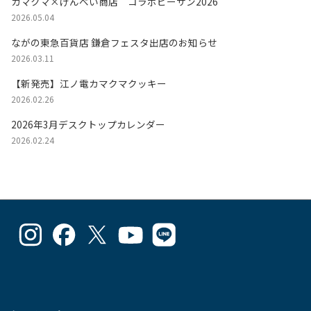
カマクマ×げんべい商店 コラボビーサン2026
2026.05.04
ながの東急百貨店 鎌倉フェスタ出店のお知らせ
2026.03.11
【新発売】江ノ電カマクマクッキー
2026.02.26
2026年3月デスクトップカレンダー
2026.02.24
goodlucks_kamakuma
goodluckskamakuma
GL_kamakuma
Goodlucks
GL_kamakuma
さ
さ
さ
Kamakuma
さ
ん
ん
ん
さ
ん
の
の
の
ん
の
プ
プ
プ
の
プ
ロ
ロ
ロ
プ
ロ
フ
フ
フ
ロ
フ