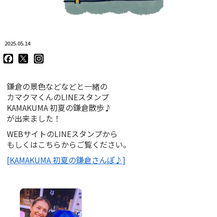
2025.05.14
goodluckskamakuma
GL_kamakuma
goodlucks_kamakuma
さ
さ
さ
ん
ん
ん
の
の
の
鎌倉の景色などなどと一緒の
プ
プ
プ
ロ
ロ
ロ
カマクマくんのLINEスタンプ
フ
フ
フ
KAMAKUMA 初夏の鎌倉散歩♪
ィ
ィ
ィ
が出来ました！
ー
ー
ー
ル
ル
ル
WEBサイトのLINEスタンプから
を
を
を
Facebook
Twitter
Instagram
もしくはこちらからご覧ください。
で
で
で
表
表
表
[KAMAKUMA 初夏の鎌倉さんぽ♪]
示
示
示