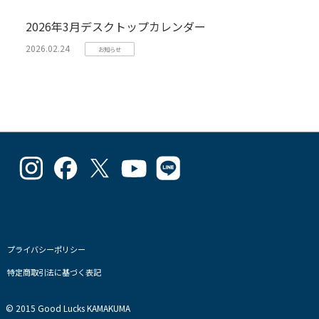
2026年3月デスクトップカレンダー
2026.02.24
お知らせ
goodlucks_kamakuma
goodluckskamakuma
GL_kamakuma
Goodlucks
GL_kamakuma
さ
さ
さ
Kamakuma
さ
ん
ん
ん
さ
ん
の
の
の
ん
の
プ
プ
プ
の
プ
ロ
ロ
ロ
プ
ロ
フ
フ
フ
ロ
フ
プライバシーポリシー
ィ
ィ
ィ
フ
ィ
特定商取引法に基づく表記
ー
ー
ー
ィ
ー
ル
ル
ル
ー
ル
を
を
を
ル
を
© 2015 Good Lucks KAMAKUMA
Instagram
Facebook
Twitter
を
Line