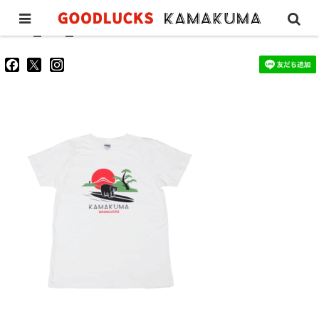
GL_tee_kamakura01
goodluckskamakuma
GL_kamakuma
goodlucks_kamakuma
さ
さ
さ
ん
ん
ん
の
の
の
プ
プ
プ
ロ
ロ
ロ
フ
フ
フ
ィ
ィ
ィ
ー
ー
ー
ル
ル
ル
を
を
を
Facebook
Twitter
Instagram
で
で
で
表
表
表
示
示
示