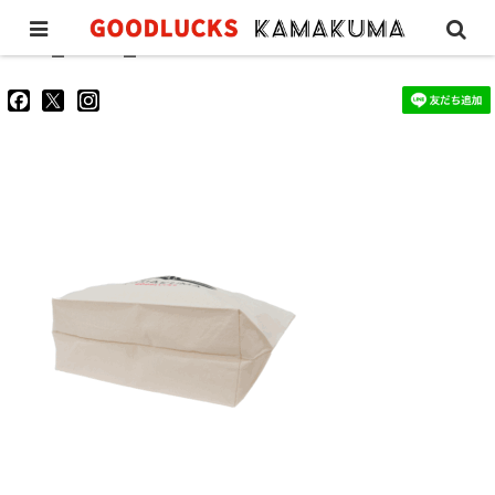
GL_tote2_kamakuma05
goodluckskamakuma
GL_kamakuma
goodlucks_kamakuma
さ
さ
さ
ん
ん
ん
の
の
の
プ
プ
プ
ロ
ロ
ロ
フ
フ
フ
ィ
ィ
ィ
ー
ー
ー
ル
ル
ル
を
を
を
Facebook
Twitter
Instagram
で
で
で
表
表
表
示
示
示