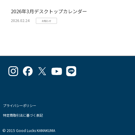
2026年3月デスクトップカレンダー
2026.02.24
お知らせ
goodlucks_kamakuma
goodluckskamakuma
GL_kamakuma
Goodlucks
GL_kamakuma
さ
さ
さ
Kamakuma
さ
ん
ん
ん
さ
ん
の
の
の
ん
の
プ
プ
プ
の
プ
ロ
ロ
ロ
プ
ロ
フ
フ
フ
ロ
フ
プライバシーポリシー
ィ
ィ
ィ
フ
ィ
特定商取引法に基づく表記
ー
ー
ー
ィ
ー
ル
ル
ル
ー
ル
を
を
を
ル
を
© 2015 Good Lucks KAMAKUMA
Instagram
Facebook
Twitter
を
Line