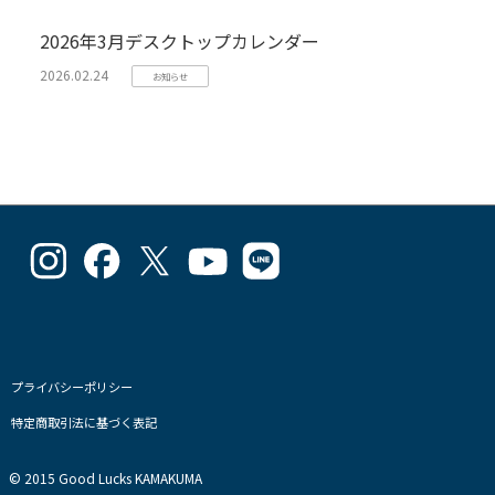
2026年3月デスクトップカレンダー
2026.02.24
お知らせ
goodlucks_kamakuma
goodluckskamakuma
GL_kamakuma
Goodlucks
GL_kamakuma
さ
さ
さ
Kamakuma
さ
ん
ん
ん
さ
ん
の
の
の
ん
の
プ
プ
プ
の
プ
ロ
ロ
ロ
プ
ロ
フ
フ
フ
ロ
フ
プライバシーポリシー
ィ
ィ
ィ
フ
ィ
特定商取引法に基づく表記
ー
ー
ー
ィ
ー
ル
ル
ル
ー
ル
を
を
を
ル
を
© 2015 Good Lucks KAMAKUMA
Instagram
Facebook
Twitter
を
Line