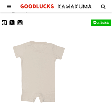
GL_rompers02
goodluckskamakuma
GL_kamakuma
goodlucks_kamakuma
さ
さ
さ
ん
ん
ん
の
の
の
プ
プ
プ
ロ
ロ
ロ
フ
フ
フ
ィ
ィ
ィ
ー
ー
ー
ル
ル
ル
を
を
を
Facebook
Twitter
Instagram
で
で
で
表
表
表
示
示
示