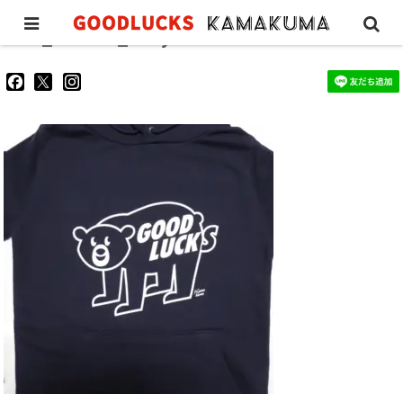
GL_hoodie_navy9
goodluckskamakuma
GL_kamakuma
goodlucks_kamakuma
さ
さ
さ
ん
ん
ん
の
の
の
プ
プ
プ
ロ
ロ
ロ
フ
フ
フ
ィ
ィ
ィ
ー
ー
ー
ル
ル
ル
を
を
を
Facebook
Twitter
Instagram
で
で
で
表
表
表
示
示
示