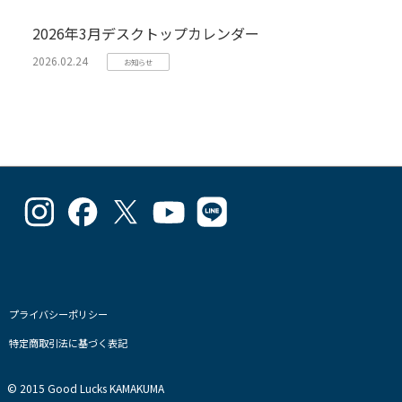
2026年3月デスクトップカレンダー
2026.02.24
お知らせ
goodlucks_kamakuma
goodluckskamakuma
GL_kamakuma
Goodlucks
GL_kamakuma
さ
さ
さ
Kamakuma
さ
ん
ん
ん
さ
ん
の
の
の
ん
の
プ
プ
プ
の
プ
ロ
ロ
ロ
プ
ロ
フ
フ
フ
ロ
フ
プライバシーポリシー
ィ
ィ
ィ
フ
ィ
特定商取引法に基づく表記
ー
ー
ー
ィ
ー
ル
ル
ル
ー
ル
を
を
を
ル
を
© 2015 Good Lucks KAMAKUMA
Instagram
Facebook
Twitter
を
Line