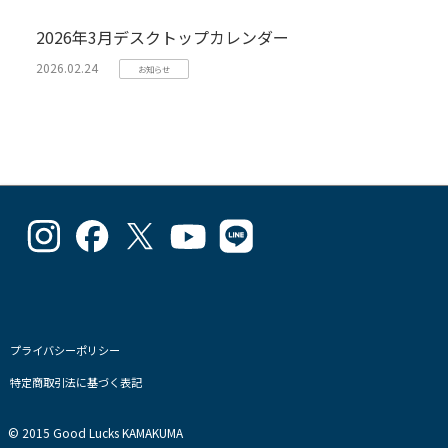
2026年3月デスクトップカレンダー
2026.02.24
お知らせ
goodlucks_kamakuma
goodluckskamakuma
GL_kamakuma
Goodlucks
GL_kamakuma
さ
さ
さ
Kamakuma
さ
ん
ん
ん
さ
ん
の
の
の
ん
の
プ
プ
プ
の
プ
ロ
ロ
ロ
プ
ロ
フ
フ
フ
ロ
フ
プライバシーポリシー
ィ
ィ
ィ
フ
ィ
特定商取引法に基づく表記
ー
ー
ー
ィ
ー
ル
ル
ル
ー
ル
を
を
を
ル
を
© 2015 Good Lucks KAMAKUMA
Instagram
Facebook
Twitter
を
Line