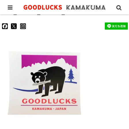
GL_sticker_shirasu_01
goodluckskamakuma
GL_kamakuma
goodlucks_kamakuma
さ
さ
さ
ん
ん
ん
の
の
の
プ
プ
プ
ロ
ロ
ロ
フ
フ
フ
ィ
ィ
ィ
ー
ー
ー
ル
ル
ル
を
を
を
Facebook
Twitter
Instagram
で
で
で
表
表
表
示
示
示