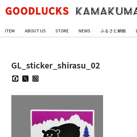
ITEM
ABOUT US
STORE
NEWS
ふるさと納税
GL_sticker_shirasu_02
goodluckskamakuma
GL_kamakuma
goodlucks_kamakuma
さ
さ
さ
ん
ん
ん
の
の
の
プ
プ
プ
ロ
ロ
ロ
フ
フ
フ
ィ
ィ
ィ
ー
ー
ー
ル
ル
ル
を
を
を
Facebook
Twitter
Instagram
で
で
で