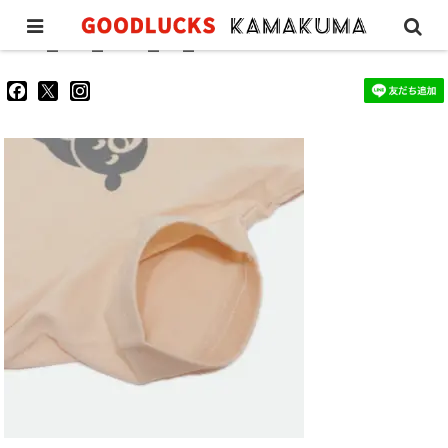
DL_tee_kids_nt_8
goodluckskamakuma
GL_kamakuma
goodlucks_kamakuma
さ
さ
さ
ん
ん
ん
の
の
の
プ
プ
プ
ロ
ロ
ロ
フ
フ
フ
ィ
ィ
ィ
ー
ー
ー
ル
ル
ル
を
を
を
Facebook
Twitter
Instagram
で
で
で
表
表
表
示
示
示