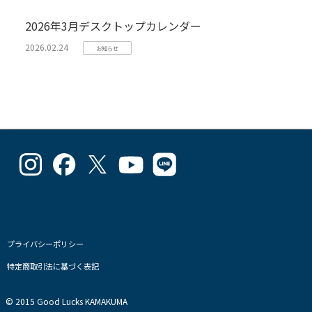
2026年3月デスクトップカレンダー
2026.02.24
お知らせ
goodlucks_kamakuma
goodluckskamakuma
GL_kamakuma
Goodlucks
GL_kamakuma
さ
さ
さ
Kamakuma
さ
ん
ん
ん
さ
ん
の
の
の
ん
の
プ
プ
プ
の
プ
ロ
ロ
ロ
プ
ロ
フ
フ
フ
ロ
フ
プライバシーポリシー
ィ
ィ
ィ
フ
ィ
特定商取引法に基づく表記
ー
ー
ー
ィ
ー
ル
ル
ル
ー
ル
を
を
を
ル
を
© 2015 Good Lucks KAMAKUMA
Instagram
Facebook
Twitter
を
Line