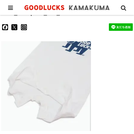
GL_rompers_wh_3
goodluckskamakuma
GL_kamakuma
goodlucks_kamakuma
さ
さ
さ
ん
ん
ん
の
の
の
プ
プ
プ
ロ
ロ
ロ
フ
フ
フ
ィ
ィ
ィ
ー
ー
ー
ル
ル
ル
を
を
を
Facebook
Twitter
Instagram
で
で
で
表
表
表
示
示
示