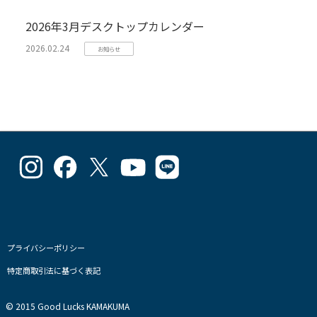
2026年3月デスクトップカレンダー
2026.02.24
お知らせ
goodlucks_kamakuma
goodluckskamakuma
GL_kamakuma
Goodlucks
GL_kamakuma
さ
さ
さ
Kamakuma
さ
ん
ん
ん
さ
ん
の
の
の
ん
の
プ
プ
プ
の
プ
ロ
ロ
ロ
プ
ロ
フ
フ
フ
ロ
フ
プライバシーポリシー
ィ
ィ
ィ
フ
ィ
特定商取引法に基づく表記
ー
ー
ー
ィ
ー
ル
ル
ル
ー
ル
を
を
を
ル
を
© 2015 Good Lucks KAMAKUMA
Instagram
Facebook
Twitter
を
Line