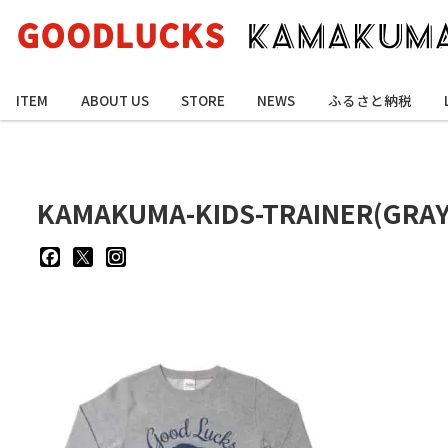
ITEM
ABOUT US
STORE
NEWS
ふるさと納税
KAMAKUMA-KIDS-TRAINER(GRAY
goodluckskamakuma
GL_kamakuma
goodlucks_kamakuma
さ
さ
さ
ん
ん
ん
の
の
の
プ
プ
プ
ロ
ロ
ロ
フ
フ
フ
ィ
ィ
ィ
ー
ー
ー
ル
ル
ル
を
を
を
Facebook
Twitter
Instagram
で
で
で