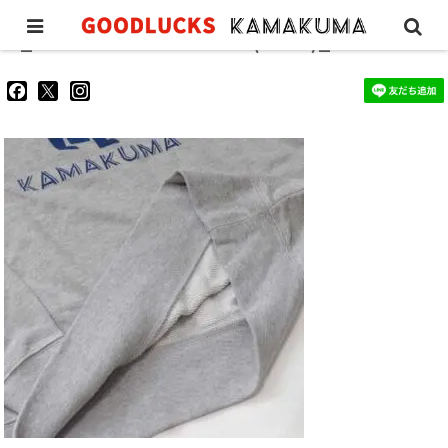
_-KAMAKUMA-TRAINER(GREY)_4
goodluckskamakuma
GL_kamakuma
goodlucks_kamakuma
さ
さ
さ
ん
ん
ん
の
の
の
プ
プ
プ
ロ
ロ
ロ
フ
フ
フ
ィ
ィ
ィ
ー
ー
ー
ル
ル
ル
を
を
を
Facebook
Twitter
Instagram
で
で
で
表
表
表
示
示
示