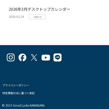
2026年3月デスクトップカレンダー
2026.02.24
お知らせ
goodlucks_kamakuma
goodluckskamakuma
GL_kamakuma
Goodlucks
GL_kamakuma
さ
さ
さ
Kamakuma
さ
ん
ん
ん
さ
ん
の
の
の
ん
の
プ
プ
プ
の
プ
ロ
ロ
ロ
プ
ロ
フ
フ
フ
ロ
フ
プライバシーポリシー
ィ
ィ
ィ
フ
ィ
特定商取引法に基づく表記
ー
ー
ー
ィ
ー
ル
ル
ル
ー
ル
を
を
を
ル
を
© 2015 Good Lucks KAMAKUMA
Instagram
Facebook
Twitter
を
Line