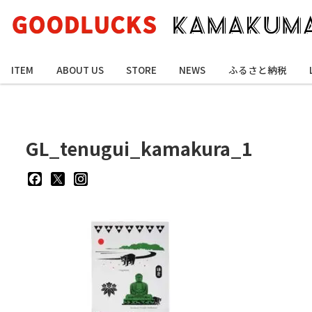
ITEM
ABOUT US
STORE
NEWS
ふるさと納税
GL_tenugui_kamakura_1
goodluckskamakuma
GL_kamakuma
goodlucks_kamakuma
さ
さ
さ
ん
ん
ん
の
の
の
プ
プ
プ
ロ
ロ
ロ
フ
フ
フ
ィ
ィ
ィ
ー
ー
ー
ル
ル
ル
を
を
を
Facebook
Twitter
Instagram
で
で
で