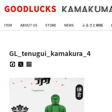
ITEM
ABOUT US
STORE
NEWS
ふるさと納税
GL_tenugui_kamakura_4
goodluckskamakuma
GL_kamakuma
goodlucks_kamakuma
さ
さ
さ
ん
ん
ん
の
の
の
プ
プ
プ
ロ
ロ
ロ
フ
フ
フ
ィ
ィ
ィ
ー
ー
ー
ル
ル
ル
を
を
を
Facebook
Twitter
Instagram
で
で
で