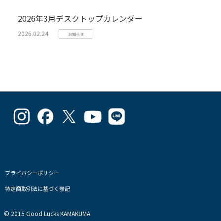
2026年3月デスクトップカレンダー
2026.02.24
お知らせ
goodlucks_kamakuma
goodluckskamakuma
GL_kamakuma
Goodlucks
GL_kamakuma
さ
さ
さ
Kamakuma
さ
ん
ん
ん
さ
ん
の
の
の
ん
の
プ
プ
プ
の
プ
ロ
ロ
ロ
プ
ロ
フ
フ
フ
ロ
フ
プライバシーポリシー
ィ
ィ
ィ
フ
ィ
特定商取引法に基づく表記
ー
ー
ー
ィ
ー
ル
ル
ル
ー
ル
を
を
を
ル
を
© 2015 Good Lucks KAMAKUMA
Instagram
Facebook
Twitter
を
Line