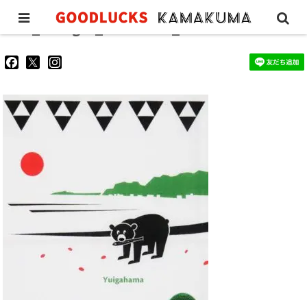
GL_tenugui_kamakura_5
goodluckskamakuma
GL_kamakuma
goodlucks_kamakuma
さ
さ
さ
ん
ん
ん
の
の
の
プ
プ
プ
ロ
ロ
ロ
フ
フ
フ
ィ
ィ
ィ
ー
ー
ー
ル
ル
ル
を
を
を
Facebook
Twitter
Instagram
で
で
で
表
表
表
示
示
示