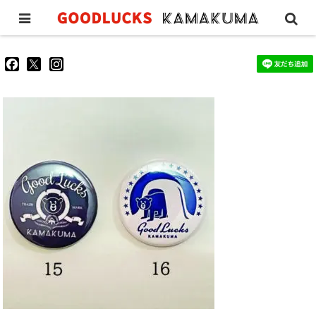
MGMSH
goodluckskamakuma
GL_kamakuma
goodlucks_kamakuma
さ
さ
さ
ん
ん
ん
の
の
の
プ
プ
プ
ロ
ロ
ロ
フ
フ
フ
ィ
ィ
ィ
ー
ー
ー
ル
ル
ル
を
を
を
Facebook
Twitter
Instagram
で
で
で
表
表
表
示
示
示