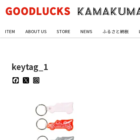
ITEM
ABOUT US
STORE
NEWS
ふるさと納税
keytag_1
goodluckskamakuma
GL_kamakuma
goodlucks_kamakuma
さ
さ
さ
ん
ん
ん
の
の
の
プ
プ
プ
ロ
ロ
ロ
フ
フ
フ
ィ
ィ
ィ
ー
ー
ー
ル
ル
ル
を
を
を
Facebook
Twitter
Instagram
で
で
で