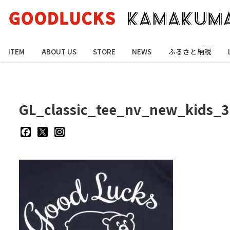
ITEM
ABOUT US
STORE
NEWS
ふるさと納税
GL_classic_tee_nv_new_kids_3
goodluckskamakuma
GL_kamakuma
goodlucks_kamakuma
さ
さ
さ
ん
ん
ん
の
の
の
プ
プ
プ
ロ
ロ
ロ
フ
フ
フ
ィ
ィ
ィ
ー
ー
ー
ル
ル
ル
を
を
を
Facebook
Twitter
Instagram
で
で
で