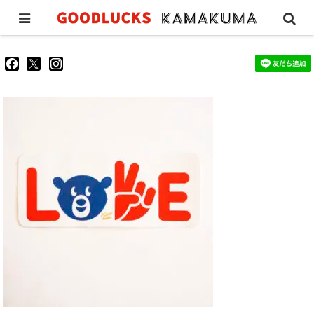
LOVE
goodluckskamakuma
GL_kamakuma
goodlucks_kamakuma
さ
さ
さ
ん
ん
ん
の
の
の
プ
プ
プ
ロ
ロ
ロ
フ
フ
フ
ィ
ィ
ィ
ー
ー
ー
ル
ル
ル
を
を
を
Facebook
Twitter
Instagram
で
で
で
表
表
表
示
示
示