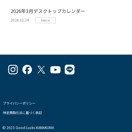
2026年3月デスクトップカレンダー
2026.02.24
お知らせ
goodlucks_kamakuma
goodluckskamakuma
GL_kamakuma
Goodlucks
GL_kamakuma
さ
さ
さ
Kamakuma
さ
ん
ん
ん
さ
ん
の
の
の
ん
の
プ
プ
プ
の
プ
ロ
ロ
ロ
プ
ロ
フ
フ
フ
ロ
フ
プライバシーポリシー
ィ
ィ
ィ
フ
ィ
特定商取引法に基づく表記
ー
ー
ー
ィ
ー
ル
ル
ル
ー
ル
を
を
を
ル
を
© 2015 Good Lucks KAMAKUMA
Instagram
Facebook
Twitter
を
Line