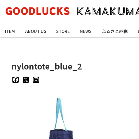
ITEM
ABOUT US
STORE
NEWS
ふるさと納税
nylontote_blue_2
goodluckskamakuma
GL_kamakuma
goodlucks_kamakuma
さ
さ
さ
ん
ん
ん
の
の
の
プ
プ
プ
ロ
ロ
ロ
フ
フ
フ
ィ
ィ
ィ
ー
ー
ー
ル
ル
ル
を
を
を
Facebook
Twitter
Instagram
で
で
で