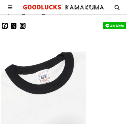
fp-ringer-tee_4
goodluckskamakuma
GL_kamakuma
goodlucks_kamakuma
さ
さ
さ
ん
ん
ん
の
の
の
プ
プ
プ
ロ
ロ
ロ
フ
フ
フ
ィ
ィ
ィ
ー
ー
ー
ル
ル
ル
を
を
を
Facebook
Twitter
Instagram
で
で
で
表
表
表
示
示
示