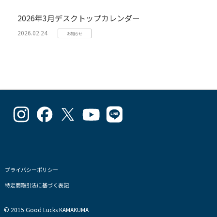
2026年3月デスクトップカレンダー
2026.02.24
お知らせ
goodlucks_kamakuma
goodluckskamakuma
GL_kamakuma
Goodlucks
GL_kamakuma
さ
さ
さ
Kamakuma
さ
ん
ん
ん
さ
ん
の
の
の
ん
の
プ
プ
プ
の
プ
ロ
ロ
ロ
プ
ロ
フ
フ
フ
ロ
フ
プライバシーポリシー
ィ
ィ
ィ
フ
ィ
特定商取引法に基づく表記
ー
ー
ー
ィ
ー
ル
ル
ル
ー
ル
を
を
を
ル
を
© 2015 Good Lucks KAMAKUMA
Instagram
Facebook
Twitter
を
Line