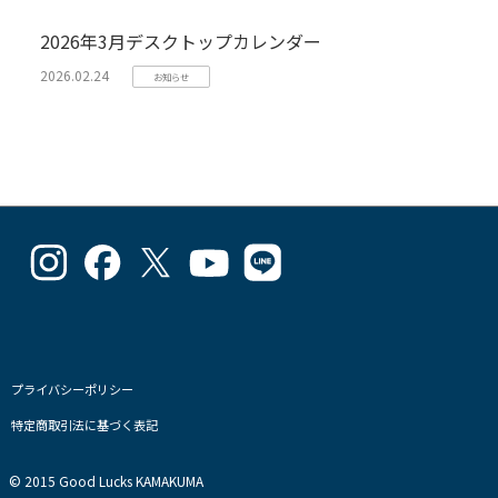
2026年3月デスクトップカレンダー
2026.02.24
お知らせ
goodlucks_kamakuma
goodluckskamakuma
GL_kamakuma
Goodlucks
GL_kamakuma
さ
さ
さ
Kamakuma
さ
ん
ん
ん
さ
ん
の
の
の
ん
の
プ
プ
プ
の
プ
ロ
ロ
ロ
プ
ロ
フ
フ
フ
ロ
フ
プライバシーポリシー
ィ
ィ
ィ
フ
ィ
特定商取引法に基づく表記
ー
ー
ー
ィ
ー
ル
ル
ル
ー
ル
を
を
を
ル
を
© 2015 Good Lucks KAMAKUMA
Instagram
Facebook
Twitter
を
Line