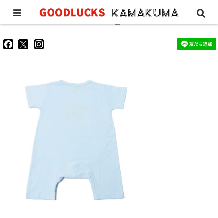
80s-coverall-acidblue_1
goodluckskamakuma
GL_kamakuma
goodlucks_kamakuma
さ
さ
さ
ん
ん
ん
の
の
の
プ
プ
プ
ロ
ロ
ロ
フ
フ
フ
ィ
ィ
ィ
ー
ー
ー
ル
ル
ル
を
を
を
Facebook
Twitter
Instagram
で
で
で
表
表
表
示
示
示