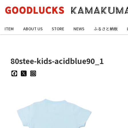
ITEM
ABOUT US
STORE
NEWS
ふるさと納税
80stee-kids-acidblue90_1
goodluckskamakuma
GL_kamakuma
goodlucks_kamakuma
さ
さ
さ
ん
ん
ん
の
の
の
プ
プ
プ
ロ
ロ
ロ
フ
フ
フ
ィ
ィ
ィ
ー
ー
ー
ル
ル
ル
を
を
を
Facebook
Twitter
Instagram
で
で
で