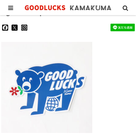
gl-sticker-fp
goodluckskamakuma
GL_kamakuma
goodlucks_kamakuma
さ
さ
さ
ん
ん
ん
の
の
の
プ
プ
プ
ロ
ロ
ロ
フ
フ
フ
ィ
ィ
ィ
ー
ー
ー
ル
ル
ル
を
を
を
Facebook
Twitter
Instagram
で
で
で
表
表
表
示
示
示