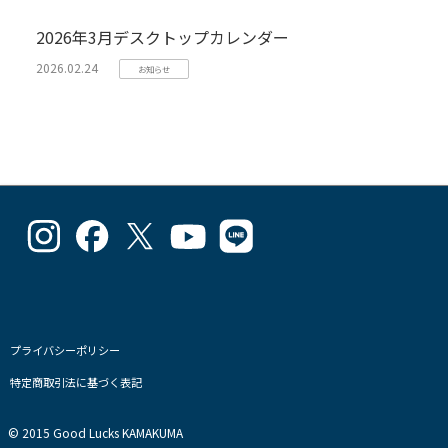
2026年3月デスクトップカレンダー
2026.02.24
お知らせ
goodlucks_kamakuma
goodluckskamakuma
GL_kamakuma
Goodlucks
GL_kamakuma
さ
さ
さ
Kamakuma
さ
ん
ん
ん
さ
ん
の
の
の
ん
の
プ
プ
プ
の
プ
ロ
ロ
ロ
プ
ロ
フ
フ
フ
ロ
フ
プライバシーポリシー
ィ
ィ
ィ
フ
ィ
特定商取引法に基づく表記
ー
ー
ー
ィ
ー
ル
ル
ル
ー
ル
を
を
を
ル
を
© 2015 Good Lucks KAMAKUMA
Instagram
Facebook
Twitter
を
Line