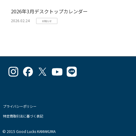
2026年3月デスクトップカレンダー
2026.02.24
お知らせ
goodlucks_kamakuma
goodluckskamakuma
GL_kamakuma
Goodlucks
GL_kamakuma
さ
さ
さ
Kamakuma
さ
ん
ん
ん
さ
ん
の
の
の
ん
の
プ
プ
プ
の
プ
ロ
ロ
ロ
プ
ロ
フ
フ
フ
ロ
フ
プライバシーポリシー
ィ
ィ
ィ
フ
ィ
特定商取引法に基づく表記
ー
ー
ー
ィ
ー
ル
ル
ル
ー
ル
を
を
を
ル
を
© 2015 Good Lucks KAMAKUMA
Instagram
Facebook
Twitter
を
Line