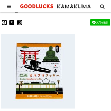
IMG_1120
goodluckskamakuma
GL_kamakuma
goodlucks_kamakuma
さ
さ
さ
ん
ん
ん
の
の
の
プ
プ
プ
ロ
ロ
ロ
フ
フ
フ
ィ
ィ
ィ
ー
ー
ー
ル
ル
ル
を
を
を
Facebook
Twitter
Instagram
で
で
で
表
表
表
示
示
示