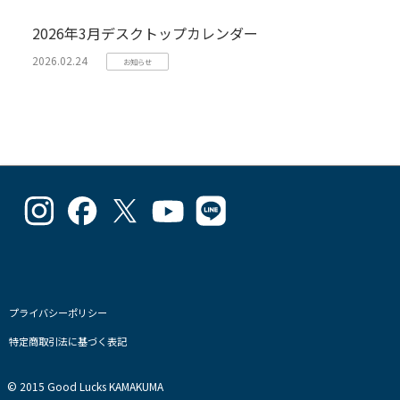
2026年3月デスクトップカレンダー
2026.02.24
お知らせ
goodlucks_kamakuma
goodluckskamakuma
GL_kamakuma
Goodlucks
GL_kamakuma
さ
さ
さ
Kamakuma
さ
ん
ん
ん
さ
ん
の
の
の
ん
の
プ
プ
プ
の
プ
ロ
ロ
ロ
プ
ロ
フ
フ
フ
ロ
フ
プライバシーポリシー
ィ
ィ
ィ
フ
ィ
特定商取引法に基づく表記
ー
ー
ー
ィ
ー
ル
ル
ル
ー
ル
を
を
を
ル
を
© 2015 Good Lucks KAMAKUMA
Instagram
Facebook
Twitter
を
Line