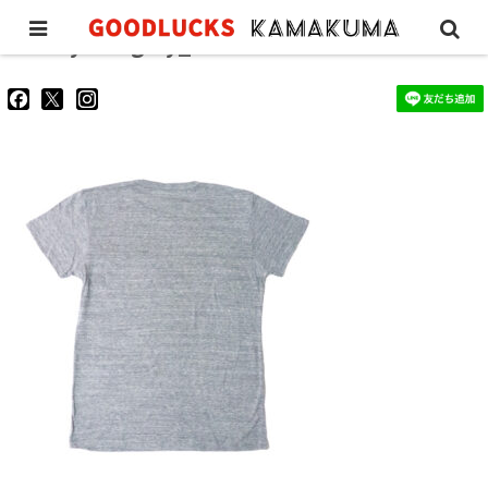
smily-tee-gray_2
goodluckskamakuma
GL_kamakuma
goodlucks_kamakuma
さ
さ
さ
ん
ん
ん
の
の
の
プ
プ
プ
ロ
ロ
ロ
フ
フ
フ
ィ
ィ
ィ
ー
ー
ー
ル
ル
ル
を
を
を
Facebook
Twitter
Instagram
で
で
で
表
表
表
示
示
示