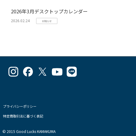
2026年3月デスクトップカレンダー
2026.02.24
お知らせ
goodlucks_kamakuma
goodluckskamakuma
GL_kamakuma
Goodlucks
GL_kamakuma
さ
さ
さ
Kamakuma
さ
ん
ん
ん
さ
ん
の
の
の
ん
の
プ
プ
プ
の
プ
ロ
ロ
ロ
プ
ロ
フ
フ
フ
ロ
フ
プライバシーポリシー
ィ
ィ
ィ
フ
ィ
特定商取引法に基づく表記
ー
ー
ー
ィ
ー
ル
ル
ル
ー
ル
を
を
を
ル
を
© 2015 Good Lucks KAMAKUMA
Instagram
Facebook
Twitter
を
Line