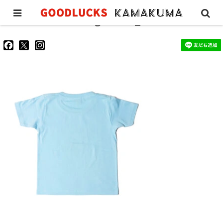
classictee-kids-lightblue_1
goodluckskamakuma
GL_kamakuma
goodlucks_kamakuma
さ
さ
さ
ん
ん
ん
の
の
の
プ
プ
プ
ロ
ロ
ロ
フ
フ
フ
ィ
ィ
ィ
ー
ー
ー
ル
ル
ル
を
を
を
Facebook
Twitter
Instagram
で
で
で
表
表
表
示
示
示