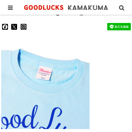
classictee-kids-lightblue_2
goodluckskamakuma
GL_kamakuma
goodlucks_kamakuma
さ
さ
さ
ん
ん
ん
の
の
の
プ
プ
プ
ロ
ロ
ロ
フ
フ
フ
ィ
ィ
ィ
ー
ー
ー
ル
ル
ル
を
を
を
Facebook
Twitter
Instagram
で
で
で
表
表
表
示
示
示