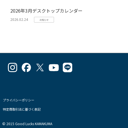
2026年3月デスクトップカレンダー
2026.02.24
お知らせ
goodlucks_kamakuma
goodluckskamakuma
GL_kamakuma
Goodlucks
GL_kamakuma
さ
さ
さ
Kamakuma
さ
ん
ん
ん
さ
ん
の
の
の
ん
の
プ
プ
プ
の
プ
ロ
ロ
ロ
プ
ロ
フ
フ
フ
ロ
フ
プライバシーポリシー
ィ
ィ
ィ
フ
ィ
特定商取引法に基づく表記
ー
ー
ー
ィ
ー
ル
ル
ル
ー
ル
を
を
を
ル
を
© 2015 Good Lucks KAMAKUMA
Instagram
Facebook
Twitter
を
Line