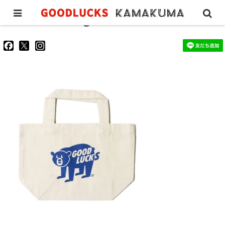
lunchtote-design-blue
goodluckskamakuma
GL_kamakuma
goodlucks_kamakuma
さ
さ
さ
ん
ん
ん
の
の
の
プ
プ
プ
ロ
ロ
ロ
フ
フ
フ
ィ
ィ
ィ
ー
ー
ー
ル
ル
ル
を
を
を
Facebook
Twitter
Instagram
で
で
で
表
表
表
示
示
示