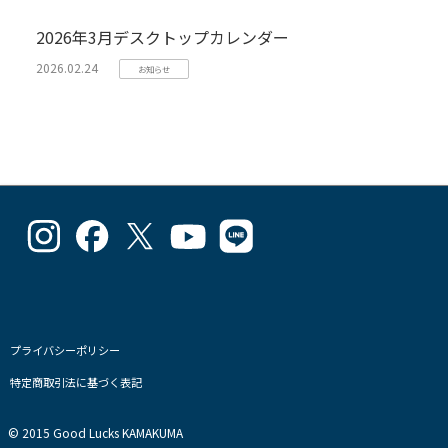
2026年3月デスクトップカレンダー
2026.02.24
お知らせ
goodlucks_kamakuma
goodluckskamakuma
GL_kamakuma
Goodlucks
GL_kamakuma
さ
さ
さ
Kamakuma
さ
ん
ん
ん
さ
ん
の
の
の
ん
の
プ
プ
プ
の
プ
ロ
ロ
ロ
プ
ロ
フ
フ
フ
ロ
フ
プライバシーポリシー
ィ
ィ
ィ
フ
ィ
特定商取引法に基づく表記
ー
ー
ー
ィ
ー
ル
ル
ル
ー
ル
を
を
を
ル
を
© 2015 Good Lucks KAMAKUMA
Instagram
Facebook
Twitter
を
Line