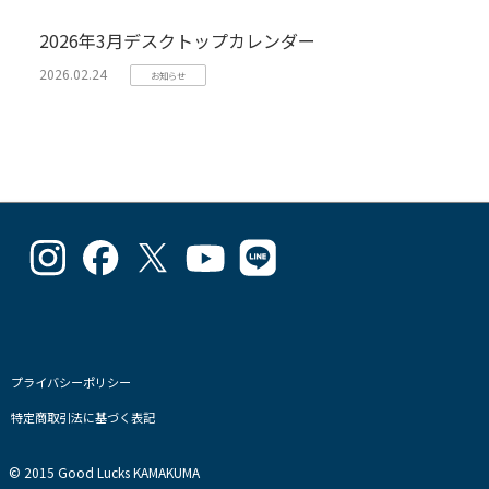
2026年3月デスクトップカレンダー
2026.02.24
お知らせ
goodlucks_kamakuma
goodluckskamakuma
GL_kamakuma
Goodlucks
GL_kamakuma
さ
さ
さ
Kamakuma
さ
ん
ん
ん
さ
ん
の
の
の
ん
の
プ
プ
プ
の
プ
ロ
ロ
ロ
プ
ロ
フ
フ
フ
ロ
フ
プライバシーポリシー
ィ
ィ
ィ
フ
ィ
特定商取引法に基づく表記
ー
ー
ー
ィ
ー
ル
ル
ル
ー
ル
を
を
を
ル
を
© 2015 Good Lucks KAMAKUMA
Instagram
Facebook
Twitter
を
Line