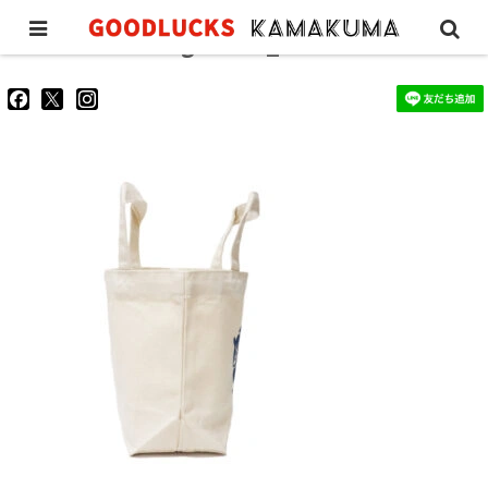
lunchtote-design-blue_3
goodluckskamakuma
GL_kamakuma
goodlucks_kamakuma
さ
さ
さ
ん
ん
ん
の
の
の
プ
プ
プ
ロ
ロ
ロ
フ
フ
フ
ィ
ィ
ィ
ー
ー
ー
ル
ル
ル
を
を
を
Facebook
Twitter
Instagram
で
で
で
表
表
表
示
示
示