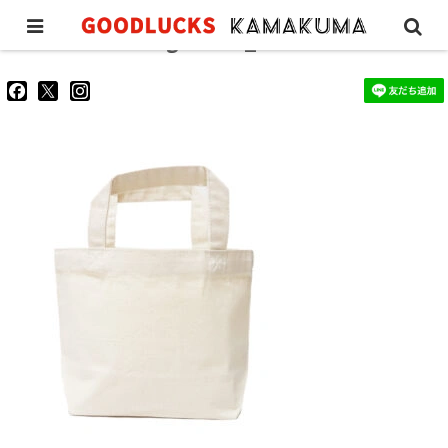
lunchtote-design-blue_4
goodluckskamakuma
GL_kamakuma
goodlucks_kamakuma
さ
さ
さ
ん
ん
ん
の
の
の
プ
プ
プ
ロ
ロ
ロ
フ
フ
フ
ィ
ィ
ィ
ー
ー
ー
ル
ル
ル
を
を
を
Facebook
Twitter
Instagram
で
で
で
表
表
表
示
示
示