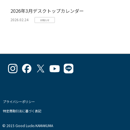
2026年3月デスクトップカレンダー
2026.02.24
お知らせ
goodlucks_kamakuma
goodluckskamakuma
GL_kamakuma
Goodlucks
GL_kamakuma
さ
さ
さ
Kamakuma
さ
ん
ん
ん
さ
ん
の
の
の
ん
の
プ
プ
プ
の
プ
ロ
ロ
ロ
プ
ロ
フ
フ
フ
ロ
フ
プライバシーポリシー
ィ
ィ
ィ
フ
ィ
特定商取引法に基づく表記
ー
ー
ー
ィ
ー
ル
ル
ル
ー
ル
を
を
を
ル
を
© 2015 Good Lucks KAMAKUMA
Instagram
Facebook
Twitter
を
Line