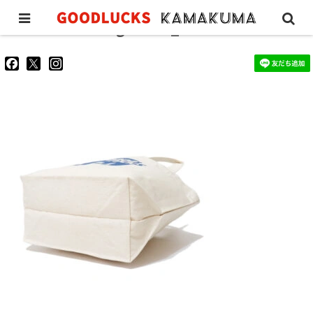
lunchtote-design-blue_5
goodluckskamakuma
GL_kamakuma
goodlucks_kamakuma
さ
さ
さ
ん
ん
ん
の
の
の
プ
プ
プ
ロ
ロ
ロ
フ
フ
フ
ィ
ィ
ィ
ー
ー
ー
ル
ル
ル
を
を
を
Facebook
Twitter
Instagram
で
で
で
表
表
表
示
示
示