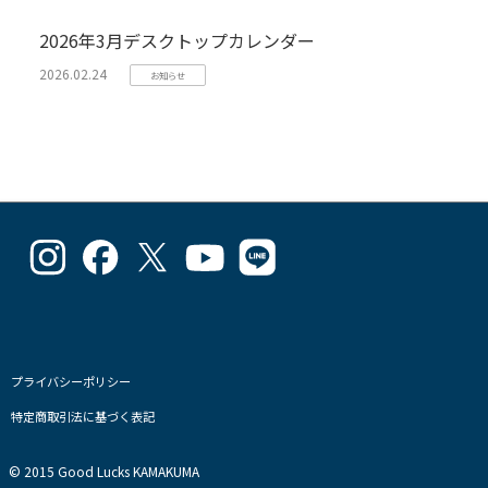
2026年3月デスクトップカレンダー
2026.02.24
お知らせ
goodlucks_kamakuma
goodluckskamakuma
GL_kamakuma
Goodlucks
GL_kamakuma
さ
さ
さ
Kamakuma
さ
ん
ん
ん
さ
ん
の
の
の
ん
の
プ
プ
プ
の
プ
ロ
ロ
ロ
プ
ロ
フ
フ
フ
ロ
フ
プライバシーポリシー
ィ
ィ
ィ
フ
ィ
特定商取引法に基づく表記
ー
ー
ー
ィ
ー
ル
ル
ル
ー
ル
を
を
を
ル
を
© 2015 Good Lucks KAMAKUMA
Instagram
Facebook
Twitter
を
Line