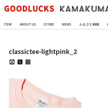
ITEM
ABOUT US
STORE
NEWS
ふるさと納税
classictee-lightpink_2
goodluckskamakuma
GL_kamakuma
goodlucks_kamakuma
さ
さ
さ
ん
ん
ん
の
の
の
プ
プ
プ
ロ
ロ
ロ
フ
フ
フ
ィ
ィ
ィ
ー
ー
ー
ル
ル
ル
を
を
を
Facebook
Twitter
Instagram
で
で
で