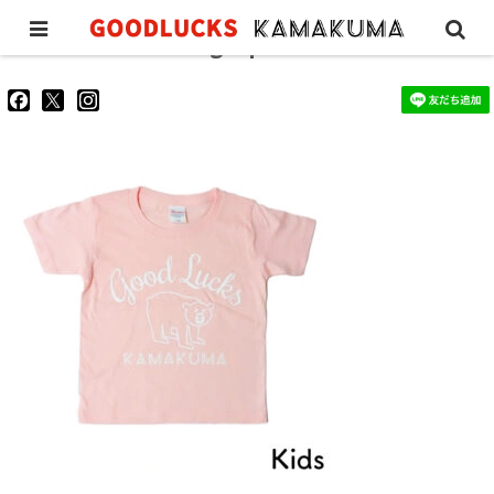
classictee-kids-lightpink
goodluckskamakuma
GL_kamakuma
goodlucks_kamakuma
さ
さ
さ
ん
ん
ん
の
の
の
プ
プ
プ
ロ
ロ
ロ
フ
フ
フ
ィ
ィ
ィ
ー
ー
ー
ル
ル
ル
を
を
を
Facebook
Twitter
Instagram
で
で
で
表
表
表
示
示
示