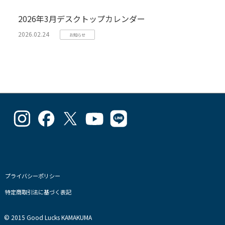
2026年3月デスクトップカレンダー
2026.02.24
お知らせ
goodlucks_kamakuma
goodluckskamakuma
GL_kamakuma
Goodlucks
GL_kamakuma
さ
さ
さ
Kamakuma
さ
ん
ん
ん
さ
ん
の
の
の
ん
の
プ
プ
プ
の
プ
ロ
ロ
ロ
プ
ロ
フ
フ
フ
ロ
フ
プライバシーポリシー
ィ
ィ
ィ
フ
ィ
特定商取引法に基づく表記
ー
ー
ー
ィ
ー
ル
ル
ル
ー
ル
を
を
を
ル
を
© 2015 Good Lucks KAMAKUMA
Instagram
Facebook
Twitter
を
Line