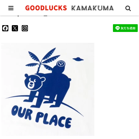
ourplacetee_5
goodluckskamakuma
GL_kamakuma
goodlucks_kamakuma
さ
さ
さ
ん
ん
ん
の
の
の
プ
プ
プ
ロ
ロ
ロ
フ
フ
フ
ィ
ィ
ィ
ー
ー
ー
ル
ル
ル
を
を
を
Facebook
Twitter
Instagram
で
で
で
表
表
表
示
示
示