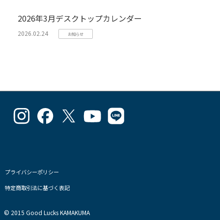
2026年3月デスクトップカレンダー
2026.02.24
お知らせ
goodlucks_kamakuma
goodluckskamakuma
GL_kamakuma
Goodlucks
GL_kamakuma
さ
さ
さ
Kamakuma
さ
ん
ん
ん
さ
ん
の
の
の
ん
の
プ
プ
プ
の
プ
ロ
ロ
ロ
プ
ロ
フ
フ
フ
ロ
フ
プライバシーポリシー
ィ
ィ
ィ
フ
ィ
特定商取引法に基づく表記
ー
ー
ー
ィ
ー
ル
ル
ル
ー
ル
を
を
を
ル
を
© 2015 Good Lucks KAMAKUMA
Instagram
Facebook
Twitter
を
Line