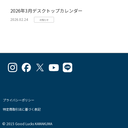
2026年3月デスクトップカレンダー
2026.02.24
お知らせ
goodlucks_kamakuma
goodluckskamakuma
GL_kamakuma
Goodlucks
GL_kamakuma
さ
さ
さ
Kamakuma
さ
ん
ん
ん
さ
ん
の
の
の
ん
の
プ
プ
プ
の
プ
ロ
ロ
ロ
プ
ロ
フ
フ
フ
ロ
フ
プライバシーポリシー
ィ
ィ
ィ
フ
ィ
特定商取引法に基づく表記
ー
ー
ー
ィ
ー
ル
ル
ル
ー
ル
を
を
を
ル
を
© 2015 Good Lucks KAMAKUMA
Instagram
Facebook
Twitter
を
Line