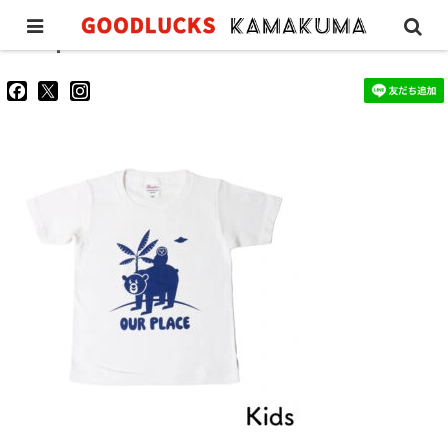
ourplacetee-kids
goodluckskamakuma
GL_kamakuma
goodlucks_kamakuma
さ
さ
さ
ん
ん
ん
の
の
の
プ
プ
プ
ロ
ロ
ロ
フ
フ
フ
ィ
ィ
ィ
ー
ー
ー
ル
ル
ル
を
を
を
Facebook
Twitter
Instagram
で
で
で
表
表
表
示
示
示