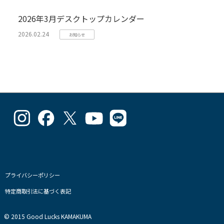
2026年3月デスクトップカレンダー
2026.02.24
お知らせ
goodlucks_kamakuma
goodluckskamakuma
GL_kamakuma
Goodlucks
GL_kamakuma
さ
さ
さ
Kamakuma
さ
ん
ん
ん
さ
ん
の
の
の
ん
の
プ
プ
プ
の
プ
ロ
ロ
ロ
プ
ロ
フ
フ
フ
ロ
フ
プライバシーポリシー
ィ
ィ
ィ
フ
ィ
特定商取引法に基づく表記
ー
ー
ー
ィ
ー
ル
ル
ル
ー
ル
を
を
を
ル
を
© 2015 Good Lucks KAMAKUMA
Instagram
Facebook
Twitter
を
Line