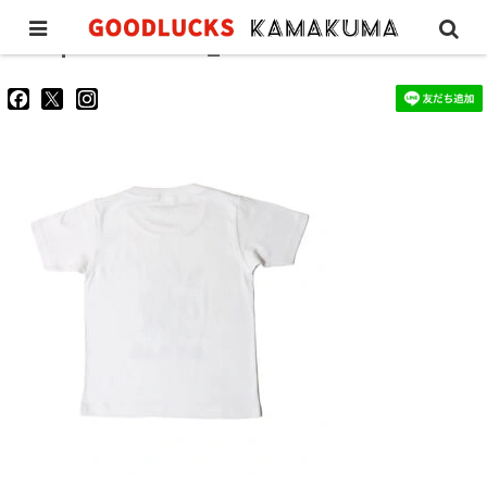
ourplacetee-kids_1
goodluckskamakuma
GL_kamakuma
goodlucks_kamakuma
さ
さ
さ
ん
ん
ん
の
の
の
プ
プ
プ
ロ
ロ
ロ
フ
フ
フ
ィ
ィ
ィ
ー
ー
ー
ル
ル
ル
を
を
を
Facebook
Twitter
Instagram
で
で
で
表
表
表
示
示
示