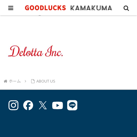
delotta_logo
ホーム
ABOUT US
goodlucks_kamakuma
goodluckskamakuma
GL_kamakuma
Goodlucks
GL_kamakuma
さ
さ
さ
Kamakuma
さ
ん
ん
ん
さ
ん
の
の
の
ん
の
プ
プ
プ
の
プ
ロ
ロ
ロ
プ
ロ