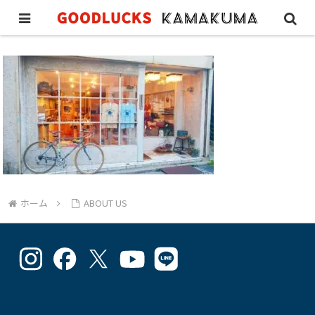
GLW_ab_2015_kitchi
ホーム
ABOUT US
goodlucks_kamakuma
goodluckskamakuma
GL_kamakuma
Goodlucks
GL_kamakuma
さ
さ
さ
Kamakuma
さ
ん
ん
ん
さ
ん
の
の
の
ん
の
プ
プ
プ
の
プ