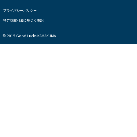
ロ
ロ
ロ
プ
ロ
フ
フ
フ
ロ
フ
プライバシーポリシー
ィ
ィ
ィ
フ
ィ
特定商取引法に基づく表記
ー
ー
ー
ィ
ー
ル
ル
ル
ー
ル
を
を
を
ル
を
© 2015 Good Lucks KAMAKUMA
Instagram
Facebook
Twitter
を
Line
で
で
で
Youtube
で
表
表
表
で
表
示
示
示
表
示
示