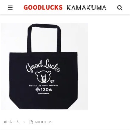
GLW_ab_2022_ishikai1
ホーム
ABOUT US