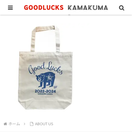
GLW_ab_2025_kamagaku
ホーム
ABOUT US