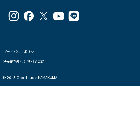
goodlucks_kamakuma
goodluckskamakuma
GL_kamakuma
Goodlucks
GL_kamakuma
さ
さ
さ
Kamakuma
さ
ん
ん
ん
さ
ん
の
の
の
ん
の
プ
プ
プ
の
プ
ロ
ロ
ロ
プ
ロ
フ
フ
フ
ロ
フ
プライバシーポリシー
ィ
ィ
ィ
フ
ィ
特定商取引法に基づく表記
ー
ー
ー
ィ
ー
ル
ル
ル
ー
ル
を
を
を
ル
を
© 2015 Good Lucks KAMAKUMA
Instagram
Facebook
Twitter
を
Line
で
で
で
Youtube
で
表
表
表
で
表
示
示
示
表
示
示