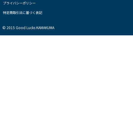
フ
フ
フ
ロ
フ
プライバシーポリシー
ィ
ィ
ィ
フ
ィ
特定商取引法に基づく表記
ー
ー
ー
ィ
ー
ル
ル
ル
ー
ル
を
を
を
ル
を
© 2015 Good Lucks KAMAKUMA
Instagram
Facebook
Twitter
を
Line
で
で
で
Youtube
で
表
表
表
で
表
示
示
示
表
示
示