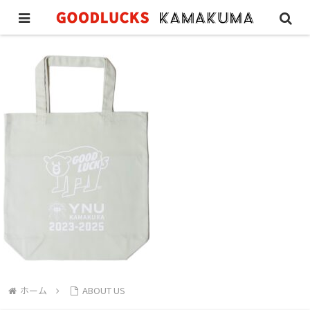
S__57991172
ホーム
ABOUT US