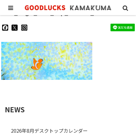
GL_kagii_web_top_200221_01
goodluckskamakuma
GL_kamakuma
goodlucks_kamakuma
さ
さ
さ
ん
ん
ん
の
の
の
プ
プ
プ
ロ
ロ
ロ
フ
フ
フ
ィ
ィ
ィ
ー
ー
ー
ル
ル
ル
を
を
を
Facebook
Twitter
Instagram
で
で
で
表
表
表
示
示
示
NEWS
2026年8月デスクトップカレンダー