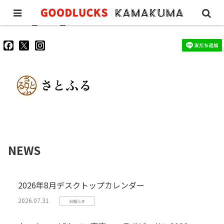
GLW_furu_02
goodluckskamakuma
GL_kamakuma
goodlucks_kamakuma
さ
さ
さ
ん
ん
ん
の
の
の
プ
プ
プ
ロ
ロ
ロ
フ
フ
フ
ィ
ィ
ィ
ー
ー
ー
ル
ル
ル
を
を
を
Facebook
Twitter
Instagram
で
で
で
NEWS
表
表
表
示
示
示
2026年8月デスクトップカレンダー
2026.07.31
お知らせ