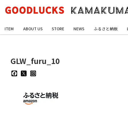
ITEM
ABOUT US
STORE
NEWS
ふるさと納税
GLW_furu_10
goodluckskamakuma
GL_kamakuma
goodlucks_kamakuma
さ
さ
さ
ん
ん
ん
の
の
の
プ
プ
プ
ロ
ロ
ロ
フ
フ
フ
ィ
ィ
ィ
ー
ー
ー
ル
ル
ル
を
を
を
Facebook
Twitter
Instagram
で
で
で