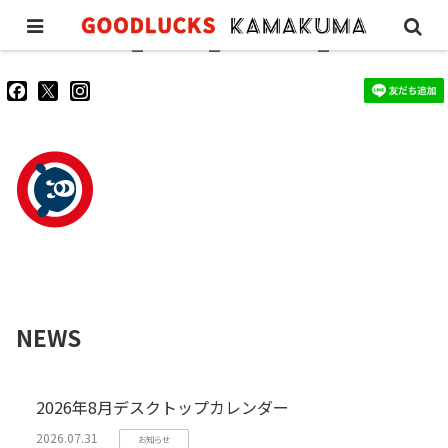
kamakuma_kaiten_20171205_2
goodluckskamakuma
GL_kamakuma
goodlucks_kamakuma
さ
さ
さ
ん
ん
ん
の
の
の
プ
プ
プ
ロ
ロ
ロ
フ
フ
フ
ィ
ィ
ィ
ー
ー
ー
ル
ル
ル
を
を
を
Facebook
Twitter
Instagram
で
で
で
表
表
表
示
示
示
NEWS
2026年8月デスクトップカレンダー
2026.07.31
お知らせ