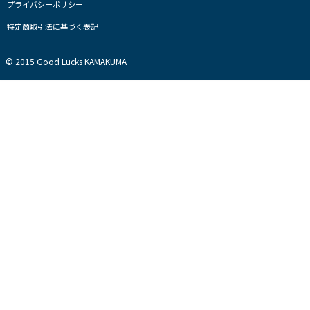
フ
フ
フ
ロ
フ
プライバシーポリシー
ィ
ィ
ィ
フ
ィ
特定商取引法に基づく表記
ー
ー
ー
ィ
ー
ル
ル
ル
ー
ル
を
を
を
ル
を
© 2015 Good Lucks KAMAKUMA
Instagram
Facebook
Twitter
を
Line
で
で
で
Youtube
で
表
表
表
で
表
示
示
示
表
示
示