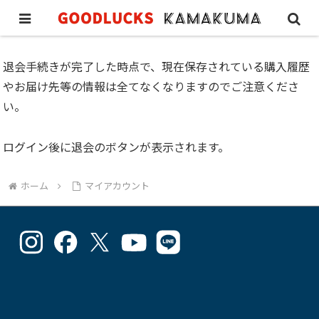
退会の手続き
退会手続きが完了した時点で、現在保存されている購入履歴
やお届け先等の情報は全てなくなりますのでご注意くださ
い。
ログイン後に退会のボタンが表示されます。
ホーム
マイアカウント
goodlucks_kamakuma
goodluckskamakuma
GL_kamakuma
Goodlucks
GL_kamakuma
さ
さ
さ
Kamakuma
さ
ん
ん
ん
さ
ん
の
の
の
ん
の
プ
プ
プ
の
プ
ロ
ロ
ロ
プ
ロ