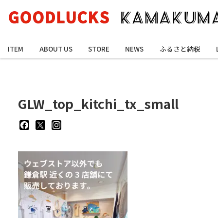
ITEM
ABOUT US
STORE
NEWS
ふるさと納税
GLW_top_kitchi_tx_small
goodluckskamakuma
GL_kamakuma
goodlucks_kamakuma
さ
さ
さ
ん
ん
ん
の
の
の
プ
プ
プ
ロ
ロ
ロ
フ
フ
フ
ィ
ィ
ィ
ー
ー
ー
ル
ル
ル
を
を
を
Facebook
Twitter
Instagram
で
で
で