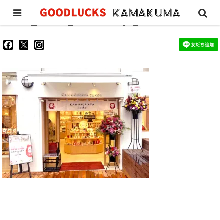
GLW_stores_kamakuraya_0
goodluckskamakuma
GL_kamakuma
goodlucks_kamakuma
さ
さ
さ
ん
ん
ん
の
の
の
プ
プ
プ
ロ
ロ
ロ
フ
フ
フ
ィ
ィ
ィ
ー
ー
ー
ル
ル
ル
を
を
を
Facebook
Twitter
Instagram
で
で
で
表
表
表
示
示
示